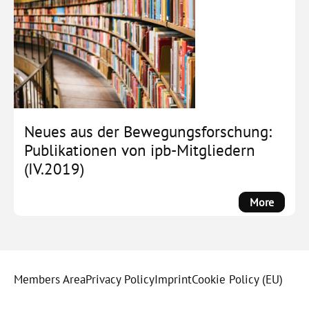
progra
out,
registra
open
Neues aus der Bewegungsforschung:
Publikationen von ipb-Mitgliedern
(IV.2019)
:
More
Neues
aus
der
Bewegu
Members Area
Privacy Policy
Imprint
Cookie Policy (EU)
Publika
von