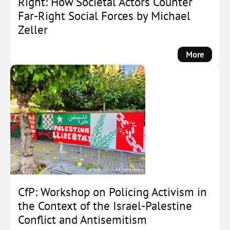
Right: How Societal Actors Counter
Far-Right Social Forces by Michael
Zeller
:
More
New
Book
–
Demobi
the
Far
Right:
How
Societa
Actors
Counte
CfP: Workshop on Policing Activism in
Far-
the Context of the Israel-Palestine
Right
Conflict and Antisemitism
Social