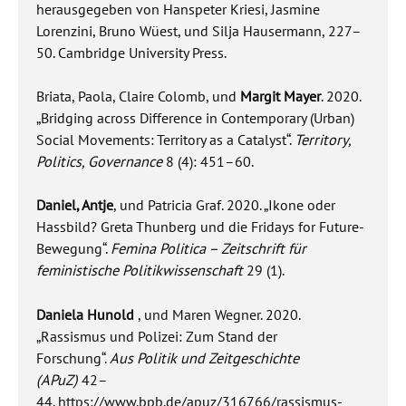
herausgegeben von Hanspeter Kriesi, Jasmine
Lorenzini, Bruno Wüest, und Silja Hausermann, 227–
50. Cambridge University Press.
Briata, Paola, Claire Colomb, und
Margit Mayer
. 2020.
„Bridging across Difference in Contemporary (Urban)
Social Movements: Territory as a Catalyst“.
Territory,
Politics, Governance
8 (4): 451–60.
Daniel, Antje
, und Patricia Graf. 2020. „Ikone oder
Hassbild? Greta Thunberg und die Fridays for Future-
Bewegung“.
Femina Politica – Zeitschrift für
feministische Politikwissenschaft
29 (1).
Daniela Hunold
, und Maren Wegner. 2020.
„Rassismus und Polizei: Zum Stand der
Forschung“.
Aus Politik und Zeitgeschichte
(APuZ)
42–
44.
https://www.bpb.de/apuz/316766/rassismus-