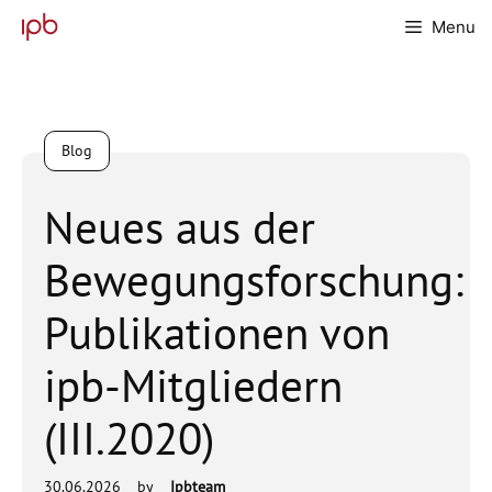
Skip
Menu
to
content
Blog
Neues aus der
Bewegungsforschung:
Publikationen von
ipb-Mitgliedern
(III.2020)
30.06.2026
by
Ipbteam