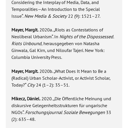
Considering the Interplay of Media, Data, and
Temporalities—An Introduction to the Special
Issue“.
New Media & Society
22 (9): 1521–27.
Mayer, Margit.
2020a. „Riots as Contestations of
Neoliberal Urbanism“. In
Nights of the Dispossessed.
Riots Unbound
, herausgegeben von Natasha
Ginwala, Gal Kirn, und Niloufar Tajeri. New York:
Columbia University Press.
Mayer, Margit.
2020b. „What Does It Mean to Be a
(Radical) Urban Scholar-Activist, or Activist Scholar,
Today?“
City
24 (1–2): 35–51.
Mikecz, Dániel.
2020. „Die Öffentliche Meinung und
diskursive Gelegenheitsstrukturen für ungarische
NGOs“.
Forschungsjournal Soziale Bewegungen
33
(2): 635–48.