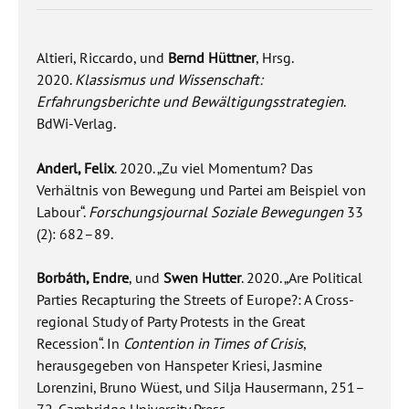
Altieri, Riccardo, und
Bernd Hüttner
, Hrsg.
2020.
Klassismus und Wissenschaft:
Erfahrungsberichte und Bewältigungsstrategien
.
BdWi-Verlag.
Anderl, Felix
. 2020. „Zu viel Momentum? Das
Verhältnis von Bewegung und Partei am Beispiel von
Labour“.
Forschungsjournal Soziale Bewegungen
33
(2): 682–89.
Borbáth, Endre
, und
Swen Hutter
. 2020. „Are Political
Parties Recapturing the Streets of Europe?: A Cross-
regional Study of Party Protests in the Great
Recession“. In
Contention in Times of Crisis
,
herausgegeben von Hanspeter Kriesi, Jasmine
Lorenzini, Bruno Wüest, und Silja Hausermann, 251–
72. Cambridge University Press.