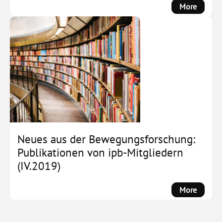
:
More
CfP:
Worksh
on
Policin
Activis
in
the
Context
of
the
Israel-
Neues aus der Bewegungsforschung:
Palesti
Publikationen von ipb-Mitgliedern
Conflict
(IV.2019)
and
Antisem
:
More
Neues
aus