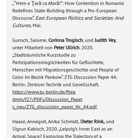
„“Vrem o Ţară ca Afară!”: How Contention in Romania
Redefines State-Building through a Pro-European
Discourse“.
East European Politics and Societies: And
Cultures
, Mai.
Gunsch, Salome,
Corinna Trogisch
, und
Judith Vey
,
unter Mitarbeit von
Peter Ullrich
. 2020.
„Stadträumliche Kurzstudie zu
Partizipationsmöglichkeiten für Geflüchtete,
Menschen mit Migrationsgeschichte und People of
Color im Bezirk Pankow“. ZTG Discussion Paper 44.
Berlin: Zentrum Technik und Gesellschaft.
https://www.tu-berlin.de/filea
dmin/f27/PDFs/Discussion_Paper
s_neu/ZTG_discussion_paper_Nr.
_44.pdf
.
Haase, Annegret, Anika Schmidt,
Dieter Rink,
und
Sigrun Kabisch. 2020. „Leipzig’s Inner East as an
Arrival Space? Exploring the Trajectory of a