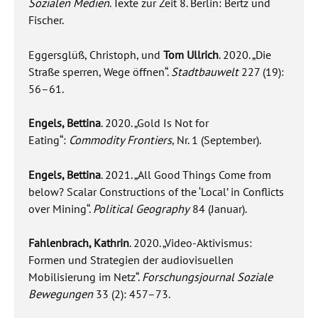
Sozialen Medien
. Texte zur Zeit 8. Berlin: Bertz und
Fischer.
Eggersglüß, Christoph, und
Tom Ullrich
. 2020. „Die
Straße sperren, Wege öffnen“.
Stadtbauwelt
227 (19):
56–61.
Engels, Bettina
. 2020. „Gold Is Not for
Eating“:
Commodity Frontiers
, Nr. 1 (September).
Engels, Bettina
. 2021. „All Good Things Come from
below? Scalar Constructions of the ‘Local’ in Conflicts
over Mining“.
Political Geography
84 (Januar).
Fahlenbrach, Kathrin
. 2020. „Video-Aktivismus:
Formen und Strategien der audiovisuellen
Mobilisierung im Netz“.
Forschungsjournal Soziale
Bewegungen
33 (2): 457–73.