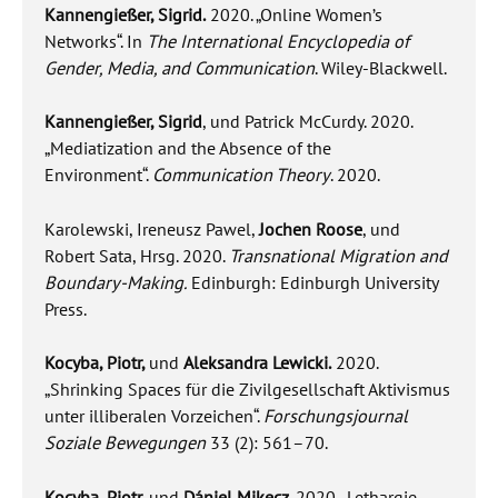
Kannengießer, Sigrid.
2020. „Online Women’s
Networks“. In
The International Encyclopedia of
Gender, Media, and Communication
. Wiley-Blackwell.
Kannengießer, Sigrid
, und Patrick McCurdy. 2020.
„Mediatization and the Absence of the
Environment“.
Communication Theory
. 2020.
Karolewski, Ireneusz Pawel,
Jochen Roose
, und
Robert Sata, Hrsg. 2020.
Transnational Migration and
Boundary-Making.
Edinburgh: Edinburgh University
Press.
Kocyba, Piotr,
und
Aleksandra Lewicki.
2020.
„Shrinking Spaces für die Zivilgesellschaft Aktivismus
unter illiberalen Vorzeichen“.
Forschungsjournal
Soziale Bewegungen
33 (2): 561–70.
Kocyba, Piotr,
und
Dániel Mikecz.
2020. „Lethargie,