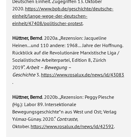
Deutschen Einheit. Zugegriffen 13. Oktober
2020.
https://www.bpb.de/geschichte/deutsche-
einheit/lange-wege-der-deutschen-
einheit/47408/politischer-protest
.
Hüttner, Bernd
. 2020a. „Rezension: Jacqueline
Heinen…und 110 andere: 1968… Jahre der Hoffnung.
Rückblick auf die Revolutionäre Marxistische Liga /
Sozialistische Arbeiterpartei, Edition 8, Zürich
2019“.
Arbeit – Bewegung –
Geschichte
3.
https://www.rosalux.de/news/id/43083
.
Hüttner, Bernd
. 2020b. „Rezension: Peggy Piesche
(Hg.): Labor 89. Intersektionale
Bewegungsgeschichte*n aus West und Ost; Verlag
Yılmaz-Günay. 2020.“
Contraste
,
Oktober.
https://www.rosalux.de/news/id/42592
.