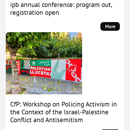
Counte
ipb annual conference: program out,
Far-
registration open
Right
Social
:
More
Forces
ipb
by
annual
Michae
confere
Zeller
progra
out,
registra
open
CfP: Workshop on Policing Activism in
the Context of the Israel-Palestine
Conflict and Antisemitism