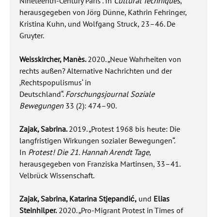
Nineteenth-Century Paris“. In
Cultural Techniques
,
herausgegeben von Jörg Dünne, Kathrin Fehringer,
Kristina Kuhn, und Wolfgang Struck, 23–46. De
Gruyter.
Weisskircher, Manès.
2020. „Neue Wahrheiten von
rechts außen? Alternative Nachrichten und der
‚Rechtspopulismus‘ in
Deutschland“.
Forschungsjournal Soziale
Bewegungen
33 (2): 474–90.
Zajak, Sabrina.
2019. „Protest 1968 bis heute: Die
langfristigen Wirkungen sozialer Bewegungen“.
In
Protest! Die 21. Hannah Arendt Tage
,
herausgegeben von Franziska Martinsen, 33–41.
Velbrück Wissenschaft.
Zajak, Sabrina, Katarina Stjepandić,
und
Elias
Steinhilper.
2020. „Pro-Migrant Protest in Times of