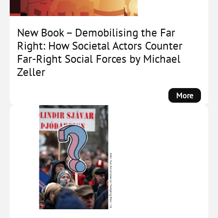
New Book – Demobilising the Far
Right: How Societal Actors Counter
Far-Right Social Forces by Michael
Zeller
:
More
New
Book
–
Demobi
the
Far
Right:
How
Societa
Actors