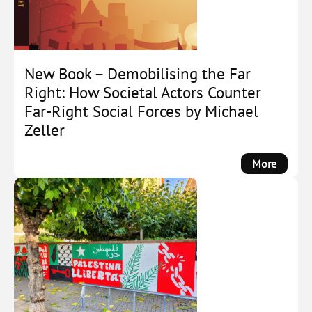
New Book – Demobilising the Far
Right: How Societal Actors Counter
Far-Right Social Forces by Michael
Zeller
:
More
New
Book
–
Demobi
the
Far
Right:
How