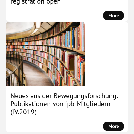
registration open
Conflict
and
:
More
Antisem
ipb
annual
confere
progra
out,
registra
open
Neues aus der Bewegungsforschung:
Publikationen von ipb-Mitgliedern
(IV.2019)
:
More
Neues