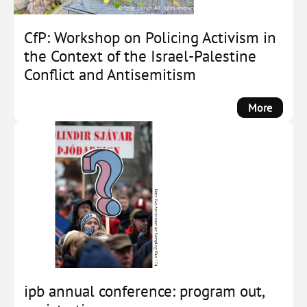
Societa
Actors
Counte
CfP: Workshop on Policing Activism in
Far-
the Context of the Israel-Palestine
Right
Conflict and Antisemitism
Social
Forces
:
More
by
CfP:
Michae
Worksh
Zeller
on
Policin
Activis
in
the
Context
of
the
Israel-
ipb annual conference: program out,
Palesti