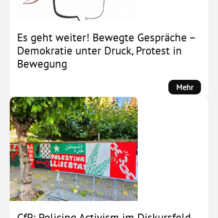
Es geht weiter! Bewegte Gespräche –
Demokratie unter Druck, Protest in
Bewegung
:
Mehr
Es
geht
weiter!
Bewegt
Gesprä
–
Demokr
unter
Druck,
Protest
in
CfP: Policing Activism im Diskursfeld