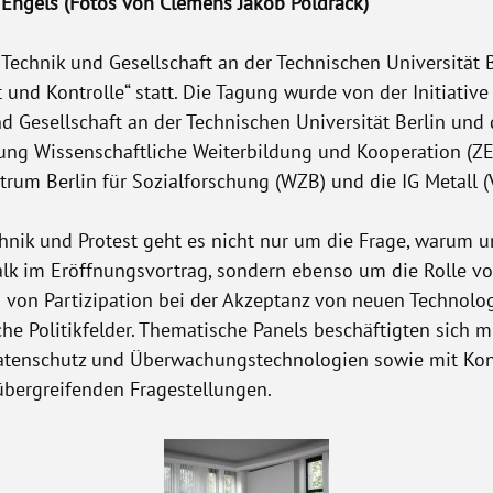
 Engels (Fotos von Clemens Jakob Poldrack)
chnik und Gesellschaft an der Technischen Universität Be
 Kontrolle“ statt. Die Tagung wurde von der Initiative fü
Gesellschaft an der Technischen Universität Berlin und 
tung Wissenschaftliche Weiterbildung und Kooperation (ZEW
rum Berlin für Sozialforschung (WZB) und die IG Metall (V
echnik und Protest geht es nicht nur um die Frage, warum
alk im Eröffnungsvortrag, sondern ebenso um die Rolle v
on Partizipation bei der Akzeptanz von neuen Technologie
che Politikfelder. Thematische Panels beschäftigten sich 
 Datenschutz und Überwachungstechnologien sowie mit Ko
übergreifenden Fragestellungen.