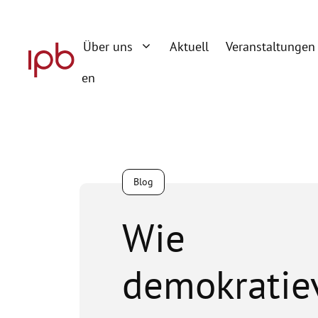
Zum
Inhalt
Über uns
Aktuell
Veranstaltungen
springen
en
Blog
Wie
demokratiev