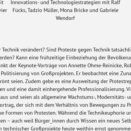
it
Innovations- und Technologiestrategien mit Ralf
ier
Fücks, Tadzio Müller, Mona Bricke und Gabriele
Wendorf
r Technik verändert? Sind Proteste gegen Technik tatsächl
rden? Kann eine frühzeitige Einbeziehung der Bevölkeru
unkt der Keynote-Vorträge von Annette Ohme-Reinicke, Rol
r Politisierung von Großprojekten. Er beobachtet eine Zu
rönt seien. Zudem gebe es eine Ausweitung der Protestre
en und eine damit einhergehende Professionalisierung. V
inaus und seien als allgemeine Wachstums-, Modernitäts- un
ortrag, der sich mit dem Verhältnis von Bewegungen zu Pro
ue Formen von Protesten. Während die Technikeuphorie un
ben – auch weil Bürger_innen durch Wissen ein neues Selb
ken technischer Großprojekte heute weithin ernst genomme