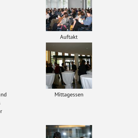
Auftakt
und
Mittagessen
s
r