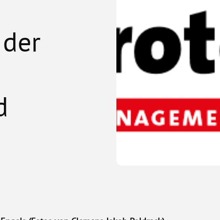
 der
d