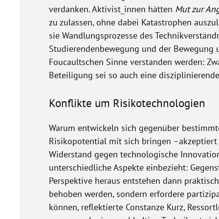
verdanken. Aktivist_innen hätten
Mut zur An
zu zulassen, ohne dabei Katastrophen auszul
sie Wandlungsprozesse des Technikverständni
Studierendenbewegung und der Bewegung um S
Foucaultschen Sinne verstanden werden: Zwa
Beteiligung sei so auch eine disziplinieren
Konflikte um Risikotechnologien
Warum entwickeln sich gegenüber bestimmten
Risikopotential mit sich bringen –akzeptier
Widerstand gegen technologische Innovation
unterschiedliche Aspekte einbezieht: Gegenst
Perspektive heraus entstehen dann praktisc
behoben werden, sondern erfordere partizipa
können, reflektierte Constanze Kurz, Ressortle