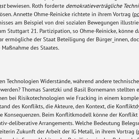
gst
bewiesen. Roth forderte
demokratieverträgliche Techni
ösen. Annette Ohme-Reinicke richtete in ihrem Vortrag (
p
sses am Beispiel von drei sozialen Bewegungen illustrie
tuttgart 21. Partizipation, so Ohme-Reinicke, könne da
r ermögliche der Staat Beteiligung der Bürger_innen, d
de Maßnahme des Staates.
 Technologien Widerstände, während andere technische I
t werden? Thomas Saretzki und Basil Bornemann stellten 
en bei Risikotechnologien wie Fracking in einem komplex
and des Konflikts, die Akteure, den Kontext, die Konflikt
he Konsequenzen. Beim Konflitkmodell könne der Konflikt
tiv-deliberative Arrangements. Welche Bedeutung Belegsch
iterin Zukunft der Arbeit der IG Metall, in ihrem Vortrag (