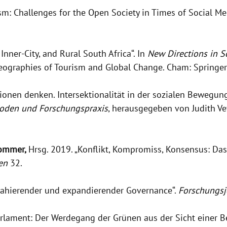
sm: Challenges for the Open Society in Times of Social Me
Inner-City, and Rural South Africa“. In
New Directions in S
eographies of Tourism and Global Change. Cham: Springer 
itionen denken. Intersektionalität in der sozialen Bewegun
hoden und Forschungspraxis
, herausgegeben von Judith V
Sommer,
Hrsg. 2019. „Konflikt, Kompromiss, Konsensus: D
en
32.
rahierender und expandierender Governance“.
Forschungsj
rlament: Der Werdegang der Grünen aus der Sicht einer Be