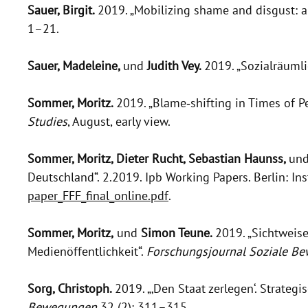
Sauer, Birgit.
2019. „Mobilizing shame and disgust: a
1–21.
Sauer, Madeleine,
und
Judith Vey.
2019. „Sozialräumli
Sommer, Moritz.
2019. „Blame‐shifting in Times of P
Studies
, August, early view.
Sommer, Moritz, Dieter Rucht, Sebastian Haunss,
un
Deutschland“. 2.2019. Ipb Working Papers. Berlin: I
paper_FFF_final_online.pdf
.
Sommer, Moritz,
und
Simon Teune.
2019. „Sichtweis
Medienöffentlichkeit“.
Forschungsjournal Soziale B
Sorg, Christoph.
2019. „‚Den Staat zerlegen‘. Strateg
Bewegungen
32 (2): 311–315.