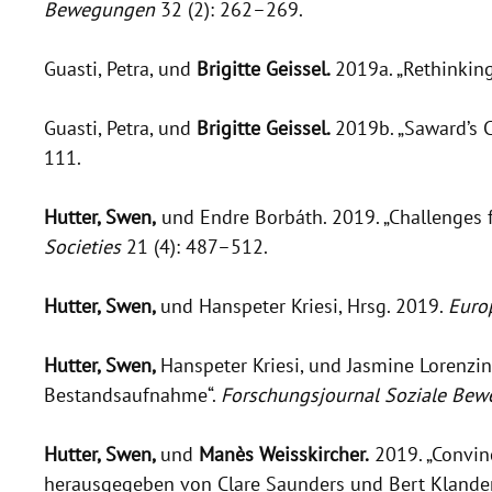
Bewegungen
32 (2): 262–269.
Guasti, Petra, und
Brigitte Geissel.
2019a. „Rethinking
Guasti, Petra, und
Brigitte Geissel.
2019b. „Saward’s C
111.
Hutter, Swen,
und Endre Borbáth. 2019. „Challenges f
Societies
21 (4): 487–512.
Hutter, Swen,
und Hanspeter Kriesi, Hrsg. 2019.
Europ
Hutter, Swen,
Hanspeter Kriesi, und Jasmine Lorenzi
Bestandsaufnahme“.
Forschungsjournal Soziale Be
Hutter, Swen,
und
Manès Weisskircher.
2019. „Convinc
herausgegeben von Clare Saunders und Bert Klanderm