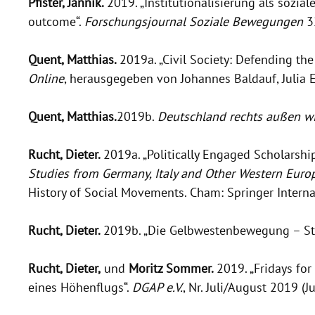
Pfister, Jannik.
2019. „Institutionalisierung als sozi
outcome“.
Forschungsjournal Soziale Bewegungen
32
Quent, Matthias.
2019a. „Civil Society: Defending the
Online
, herausgegeben von Johannes Baldauf, Julia 
Quent, Matthias.
2019b.
Deutschland rechts außen wi
Rucht, Dieter.
2019a. „Politically Engaged Scholarshi
Studies from Germany, Italy and Other Western Euro
History of Social Movements. Cham: Springer Interna
Rucht, Dieter.
2019b. „Die Gelbwestenbewegung – St
Rucht, Dieter,
und
Moritz Sommer.
2019. „Fridays fo
eines Höhenflugs“.
DGAP e.V.
, Nr. Juli/August 2019 (Jul