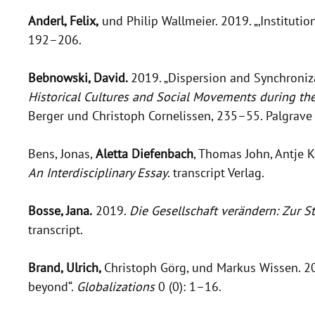
Anderl, Felix,
und Philip Wallmeier. 2019. „‚Instituti
192–206.
Bebnowski, David.
2019. „Dispersion and Synchroniza
Historical Cultures and Social Movements during th
Berger und Christoph Cornelissen, 235–55. Palgrave 
Bens, Jonas,
Aletta Diefenbach
, Thomas John, Antje 
An Interdisciplinary Essay
. transcript Verlag.
Bosse, Jana.
2019.
Die Gesellschaft verändern: Zur
transcript.
Brand, Ulrich,
Christoph Görg, und Markus Wissen. 20
beyond“.
Globalizations
0 (0): 1–16.