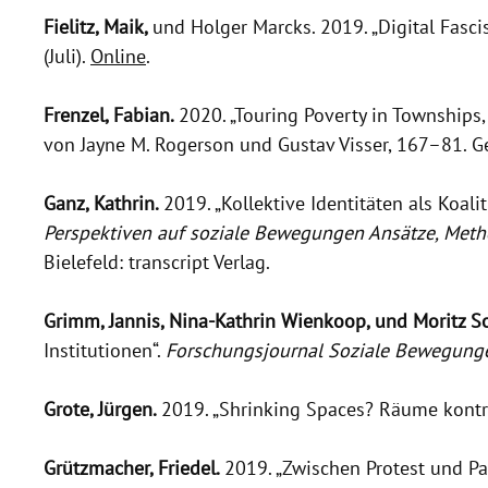
Fielitz, Maik,
und Holger Marcks. 2019. „Digital Fasci
(Juli).
Online
.
Frenzel, Fabian.
2020. „Touring Poverty in Townships, 
von Jayne M. Rogerson und Gustav Visser, 167–81. G
Ganz, Kathrin.
2019. „Kollektive Identitäten als Koal
Perspektiven auf soziale Bewegungen Ansätze, Met
Bielefeld: transcript Verlag.
Grimm, Jannis, Nina-Kathrin Wienkoop, und Moritz 
Institutionen“.
Forschungsjournal Soziale Bewegung
Grote, Jürgen.
2019. „Shrinking Spaces? Räume kont
Grützmacher, Friedel.
2019. „Zwischen Protest und Pa