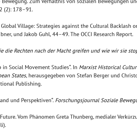
ale Bewegung. Zum Verhältnis von sozialen Bewegungen und
 (2): 178–91.
 Global Village: Strategies against the Cultural Backlash o
Ebner, und Jakob Guhl, 44–49. The OCCI Research Report.
e die Rechten nach der Macht greifen und wie wir sie st
p in Social Movement Studies“. In
Marxist Historical Cult
pean States
, herausgegeben von Stefan Berger und Christo
tional Publishing.
and und Perspektiven“.
Forschungsjournal Soziale Beweg
r Future. Vom Phänomen Greta Thunberg, medialer Verkürz
i).