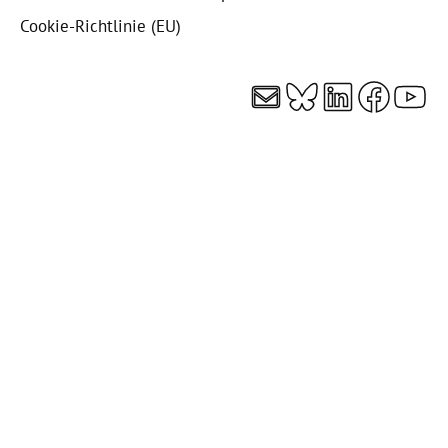
Cookie-Richtlinie (EU)
E-Mail
Bluesky
LinkedI
Faceb
You