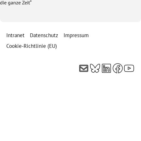
die ganze Zeit“
Intranet
Datenschutz
Impressum
Cookie-Richtlinie (EU)
E-Mail
Bluesky
LinkedI
Faceb
You