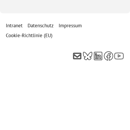
Intranet
Datenschutz
Impressum
Cookie-Richtlinie (EU)
E-Mail
Bluesky
LinkedI
Faceb
You