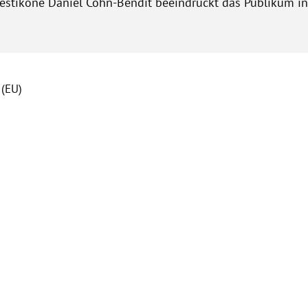
testikone Daniel Cohn-Bendit beeindruckt das Publikum i
 (EU)