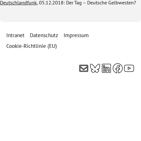
Deutschlandfunk
, 05.12.2018: Der Tag – Deutsche Gelbwesten?
Intranet
Datenschutz
Impressum
Cookie-Richtlinie (EU)
E-Mail
Bluesky
LinkedI
Faceb
You