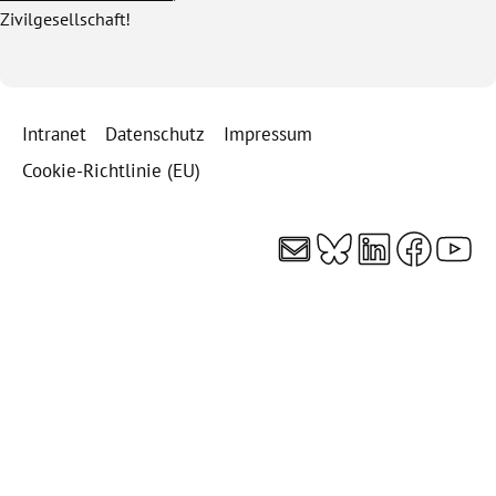
Zivilgesellschaft!
Intranet
Datenschutz
Impressum
Cookie-Richtlinie (EU)
E-Mail
Bluesky
LinkedI
Faceb
You