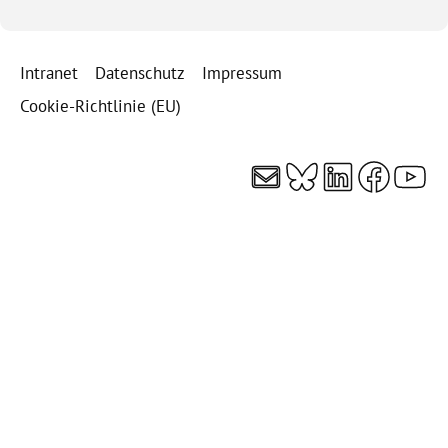
Intranet
Datenschutz
Impressum
Cookie-Richtlinie (EU)
E-Mail
Bluesky
LinkedI
Faceb
You