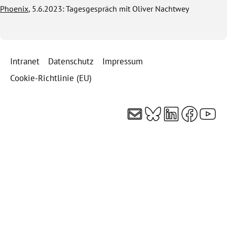
Phoenix
, 5.6.2023: Tagesgespräch mit Oliver Nachtwey
Intranet
Datenschutz
Impressum
Cookie-Richtlinie (EU)
E-Mail
Bluesky
LinkedI
Faceb
You