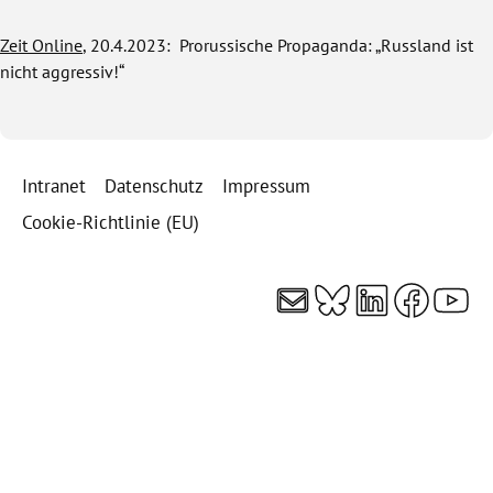
Zeit Online
, 20.4.2023: Prorussische Propaganda: „Russland ist
nicht aggressiv!“
Intranet
Datenschutz
Impressum
Cookie-Richtlinie (EU)
E-Mail
Bluesky
LinkedI
Faceb
You