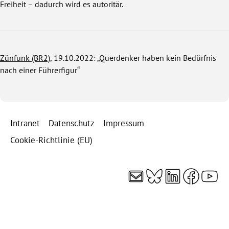
Freiheit – dadurch wird es autoritär.
Zünfunk (BR2)
, 19.10.2022: „Querdenker haben kein Bedürfnis
nach einer Führerfigur“
Intranet
Datenschutz
Impressum
Cookie-Richtlinie (EU)
E-Mail
Bluesky
LinkedI
Faceb
You