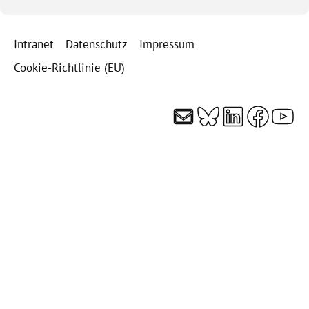
Intranet
Datenschutz
Impressum
Cookie-Richtlinie (EU)
E-Mail
Bluesky
LinkedI
Faceb
You