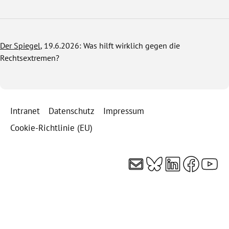
Der Spiegel
, 19.6.2026: Was hilft wirklich gegen die
Rechtsextremen?
Intranet
Datenschutz
Impressum
Cookie-Richtlinie (EU)
E-Mail
Bluesky
LinkedI
Faceb
You