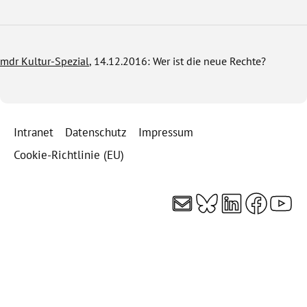
mdr Kultur-Spezial
, 14.12.2016: Wer ist die neue Rechte?
Intranet
Datenschutz
Impressum
Cookie-Richtlinie (EU)
E-Mail
Bluesky
LinkedI
Faceb
You