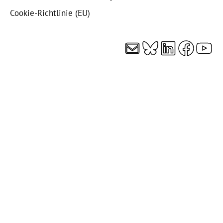
Cookie-Richtlinie (EU)
E-Mail
Bluesky
LinkedI
Faceb
You