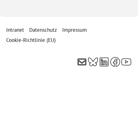
Intranet
Datenschutz
Impressum
Cookie-Richtlinie (EU)
E-Mail
Bluesky
LinkedI
Faceb
You