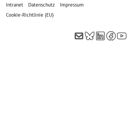
Intranet
Datenschutz
Impressum
Cookie-Richtlinie (EU)
E-Mail
Bluesky
LinkedI
Faceb
You