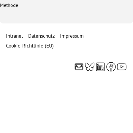
Methode
Intranet
Datenschutz
Impressum
Cookie-Richtlinie (EU)
E-Mail
Bluesky
LinkedI
Faceb
You