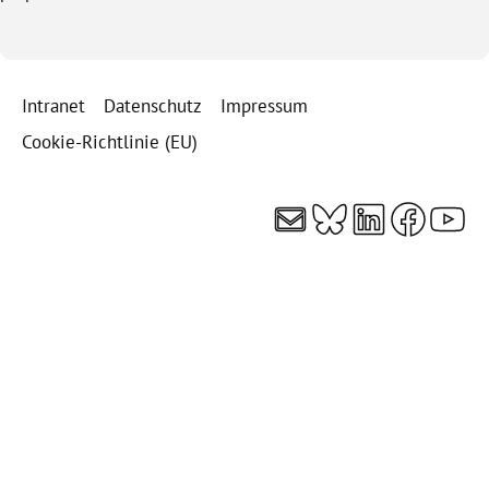
Intranet
Datenschutz
Impressum
Cookie-Richtlinie (EU)
E-Mail
Bluesky
LinkedI
Faceb
You