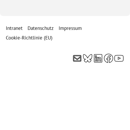
Intranet
Datenschutz
Impressum
Cookie-Richtlinie (EU)
E-Mail
Bluesky
LinkedI
Faceb
You