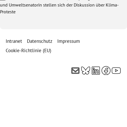
und Umweltsenatorin stellen sich der Diskussion über Klima-
Proteste
Intranet
Datenschutz
Impressum
Cookie-Richtlinie (EU)
E-Mail
Bluesky
LinkedI
Faceb
You