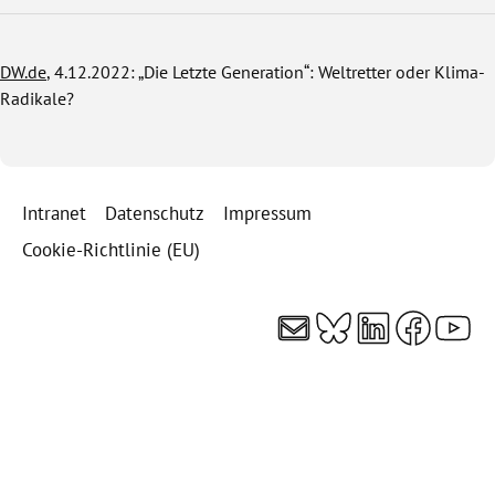
DW.de
, 4.12.2022: „Die Letzte Generation“: Weltretter oder Klima-
Radikale?
Intranet
Datenschutz
Impressum
Cookie-Richtlinie (EU)
E-Mail
Bluesky
LinkedI
Faceb
You