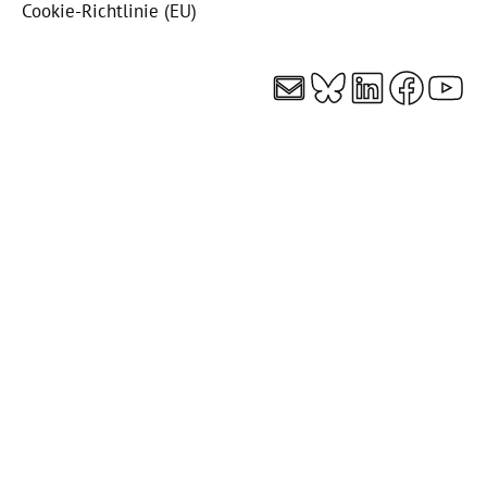
Cookie-Richtlinie (EU)
E-Mail
Bluesky
LinkedI
Faceb
You