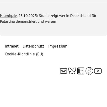
islamiq.de
, 23.10.2025: Studie zeigt wer in Deutschland für
Palästina demonstriert und warum
Intranet
Datenschutz
Impressum
Cookie-Richtlinie (EU)
E-Mail
Bluesky
LinkedI
Faceb
You