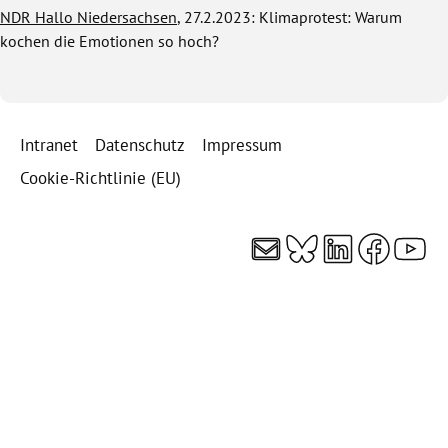
NDR Hallo Niedersachsen
, 27.2.2023: Klimaprotest: Warum
kochen die Emotionen so hoch?
Intranet
Datenschutz
Impressum
Cookie-Richtlinie (EU)
E-Mail
Bluesky
LinkedI
Faceb
You