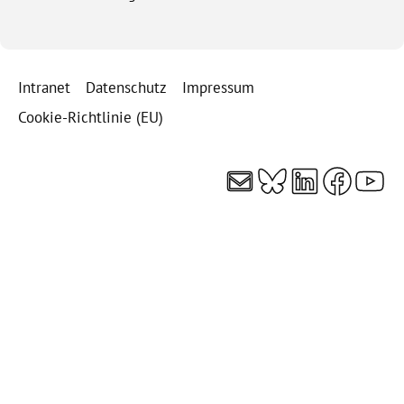
Intranet
Datenschutz
Impressum
Cookie-Richtlinie (EU)
E-Mail
Bluesky
LinkedI
Faceb
You