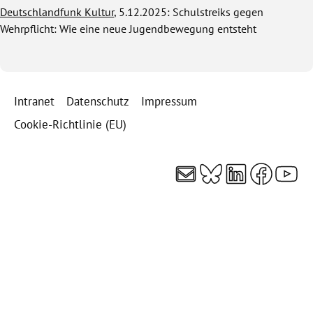
Deutschlandfunk Kultur
, 5.12.2025: Schulstreiks gegen
Wehrpflicht: Wie eine neue Jugendbewegung entsteht
Intranet
Datenschutz
Impressum
Cookie-Richtlinie (EU)
E-Mail
Bluesky
LinkedI
Faceb
You