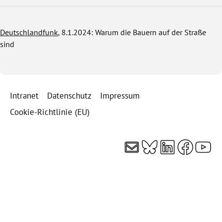
Deutschlandfunk
, 8.1.2024: Warum die Bauern auf der Straße
sind
Intranet
Datenschutz
Impressum
Cookie-Richtlinie (EU)
E-Mail
Bluesky
LinkedI
Faceb
You