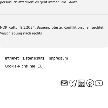
persönlich attackiert, es geht immer ums Ganze.
NDR Kultur
, 8.1.2024: Bauernproteste: Konfliktforscher fürchtet
Verschiebung nach rechts
Intranet
Datenschutz
Impressum
Cookie-Richtlinie (EU)
E-Mail
Bluesky
LinkedI
Faceb
You