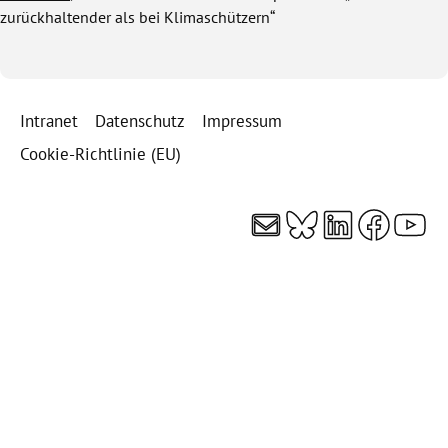
zurückhaltender als bei Klimaschützern“
Intranet
Datenschutz
Impressum
Cookie-Richtlinie (EU)
E-Mail
Bluesky
LinkedI
Faceb
You