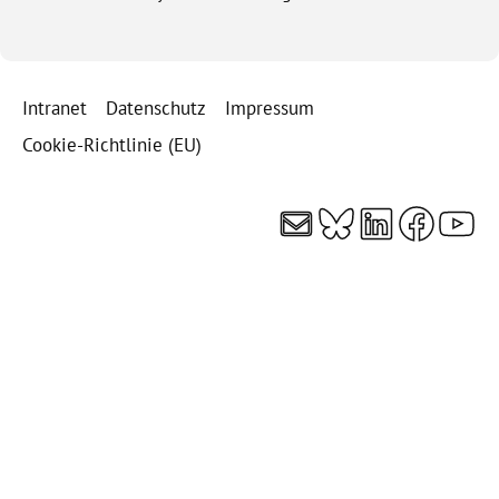
Intranet
Datenschutz
Impressum
Cookie-Richtlinie (EU)
E-Mail
Bluesky
LinkedI
Faceb
You