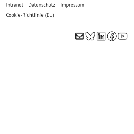
Intranet
Datenschutz
Impressum
Cookie-Richtlinie (EU)
E-Mail
Bluesky
LinkedI
Faceb
You