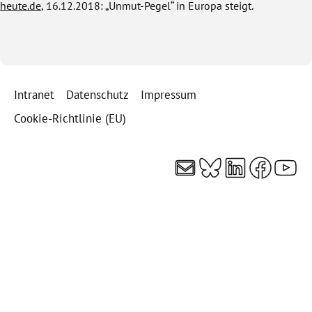
heute.de
, 16.12.2018: „Unmut-Pegel“ in Europa steigt.
Intranet
Datenschutz
Impressum
Cookie-Richtlinie (EU)
E-Mail
Bluesky
LinkedI
Faceb
You