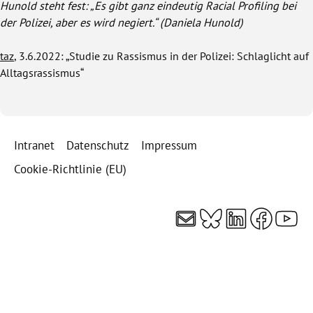
Hunold steht fest: „Es gibt ganz eindeutig Racial Profiling bei
der Polizei, aber es wird negiert.“ (Daniela Hunold)
taz
, 3.6.2022: „Studie zu Rassismus in der Polizei: Schlaglicht auf
Alltagsrassismus“
Intranet
Datenschutz
Impressum
Cookie-Richtlinie (EU)
E-Mail
Bluesky
LinkedI
Faceb
You