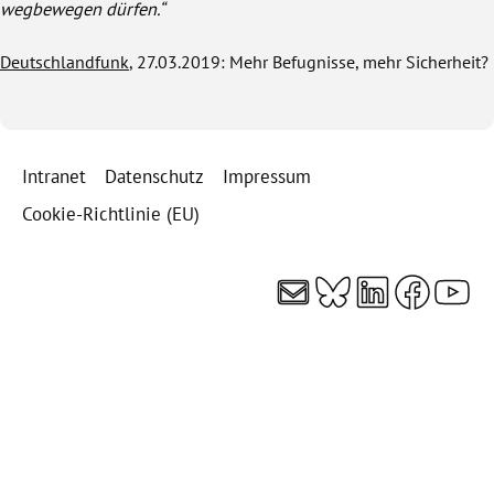
wegbewegen dürfen.“
Deutschlandfunk
, 27.03.2019: Mehr Befugnisse, mehr Sicherheit?
Intranet
Datenschutz
Impressum
Cookie-Richtlinie (EU)
E-Mail
Bluesky
LinkedI
Faceb
You