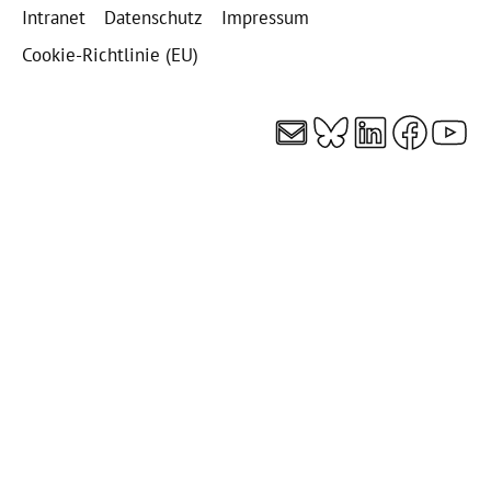
Intranet
Datenschutz
Impressum
Cookie-Richtlinie (EU)
E-Mail
Bluesky
LinkedI
Faceb
You