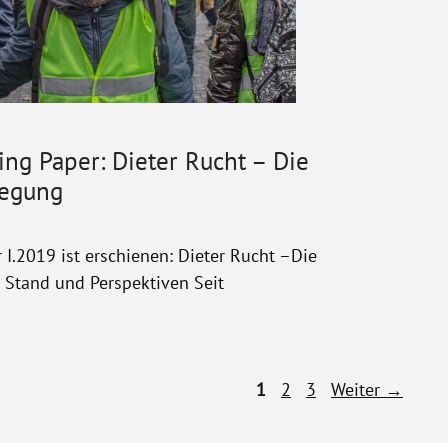
ng Paper: Dieter Rucht – Die
egung
 I.2019 ist erschienen: Dieter Rucht –Die
Stand und Perspektiven Seit
Seite
Seite
Seite
1
2
3
Weiter
→