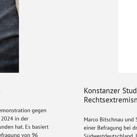
s
Konstanzer Stud
Rechtsextremis
Demonstration gegen
 2024 in der
Marco Bitschnau und S
nden hat. Es basiert
einer Befragung bei 
efragung von 96
Südwestdeutschland. I