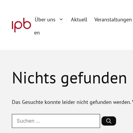
Zum
Inhalt
Über uns
Aktuell
Veranstaltungen
springen
en
Nichts gefunden
Das Gesuchte konnte leider nicht gefunden werden. Vi
Suchen
nach: