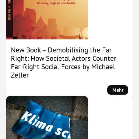
New Book – Demobilising the Far
Right: How Societal Actors Counter
Far-Right Social Forces by Michael
Zeller
:
Mehr
New
Book
–
Demobi
the
Far