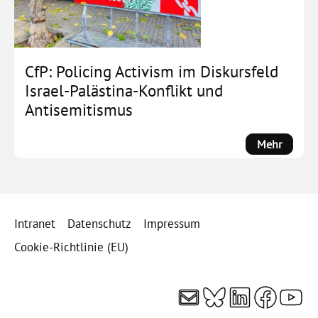
unter
Druck,
Protest
in
CfP: Policing Activism im Diskursfeld
Beweg
Israel-Palästina-Konflikt und
Antisemitismus
:
Mehr
CfP:
Policin
Activis
im
Intranet
Datenschutz
Impressum
Diskurs
Israel-
Cookie-Richtlinie (EU)
Palästi
Konflik
E-Mail
Bluesky
LinkedI
Faceb
You
und
Antisem