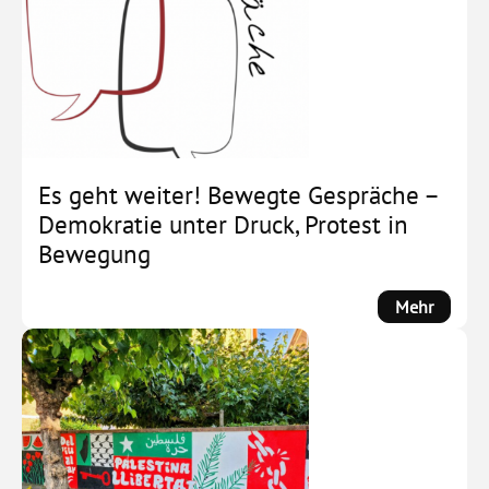
Deutsc
im
Wandel
Es geht weiter! Bewegte Gespräche –
Demokratie unter Druck, Protest in
Bewegung
:
Mehr
Es
geht
weiter!
Bewegt
Gesprä
–
Demokr