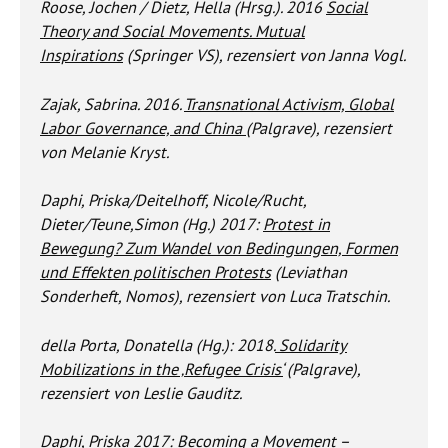
Roose, Jochen / Dietz, Hella (Hrsg.). 2016
Social
Theory and Social Movements. Mutual
Inspirations
(Springer VS), rezensiert von Janna Vogl.
Zajak, Sabrina. 2016.
Transnational Activism, Global
Labor Governance, and China
(Palgrave), rezensiert
von Melanie Kryst.
Daphi, Priska/Deitelhoff, Nicole/Rucht,
Dieter/Teune,Simon (Hg.) 2017:
Protest in
Bewegung? Zum Wandel von Bedingungen, Formen
und Effekten politischen Protests
(Leviathan
Sonderheft, Nomos), rezensiert von Luca Tratschin.
della Porta, Donatella (Hg.): 2018.
Solidarity
Mobilizations in the ‚Refugee Crisis‘
(Palgrave),
rezensiert von Leslie Gauditz.
Daphi, Priska 2017:
Becoming a Movement –