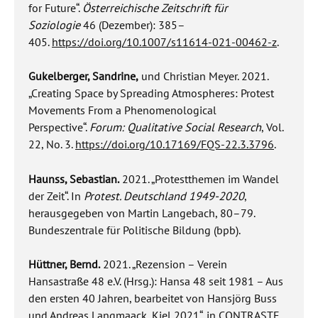
for Future“.
Österreichische Zeitschrift für
Soziologie
46 (Dezember): 385–
405.
https://doi.org/10.1007/s11614-021-00462-z
.
Gukelberger, Sandrine,
und Christian Meyer. 2021.
„Creating Space by Spreading Atmospheres: Protest
Movements From a Phenomenological
Perspective“.
Forum: Qualitative Social Research
, Vol.
22, No. 3.
https://doi.org/10.17169/FQS-22.3.3796
.
Haunss, Sebastian.
2021. „Protestthemen im Wandel
der Zeit“. In
Protest. Deutschland 1949-2020
,
herausgegeben von Martin Langebach, 80–79.
Bundeszentrale für Politische Bildung (bpb).
Hüttner, Bernd.
2021. „Rezension – Verein
Hansastraße 48 e.V. (Hrsg.): Hansa 48 seit 1981 – Aus
den ersten 40 Jahren, bearbeitet von Hansjörg Buss
und Andreas Langmaack, Kiel 2021“, in CONTRASTE