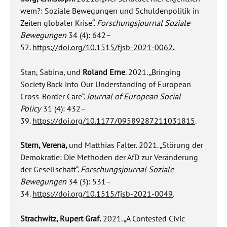
wem?: Soziale Bewegungen und Schuldenpolitik in
Zeiten globaler Krise“.
Forschungsjournal Soziale
Bewegungen
34 (4): 642–
52.
https://doi.org/10.1515/fjsb-2021-0062
.
Stan, Sabina, und
Roland Erne
. 2021. „Bringing
Society Back into Our Understanding of European
Cross-Border Care“.
Journal of European Social
Policy
31 (4): 432–
39.
https://doi.org/10.1177/09589287211031815
.
Stern, Verena,
und Matthias Falter.
2021. „Störung der
Demokratie: Die Methoden der AfD zur Veränderung
der Gesellschaft“.
Forschungsjournal Soziale
Bewegungen
34 (3): 531–
34.
https://doi.org/10.1515/fjsb-2021-0049
.
Strachwitz, Rupert Graf.
2021. „A Contested Civic