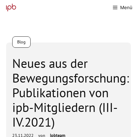
Zum
Menü
Inhalt
springen
Blog
Neues aus der
Bewegungsforschung:
Publikationen von
ipb-Mitgliedern (III-
IV.2021)
23.11.2022
von
Ipbteam