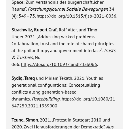
Space: Zum Verständnis des bürgerschaftlichen
Raums“.
Forschungsjournal Soziale Bewegungen
34
(4): 549–
75.
https://doi.org/10.1515/fjsb-2021-0056
.
Strachwitz, Rupert Graf,
Rolf Alter, und Timo
Unger.
2021. „Addressing wicked problems.
Collaboration, trust and the role of shared principles
at the philanthropy and government interface“.
Trusts
& Trustees
, Nr.
066.
https://doi.org/10.1093/tandt/ttab066
.
Sydiq, Tareq
und Miriam Tekath. 2021. Youth as
generational configurations: Conceptualising
conflicts along generation-based
dynamics.
Peacebuilding.
https://doi.org/
10.1080/21
647259.2021.1989900
Teune, Simon.
2021. „Protest in Stuttgart 2010 und
2020. Zwei Herausforderungen der Demokratie“.
Aus