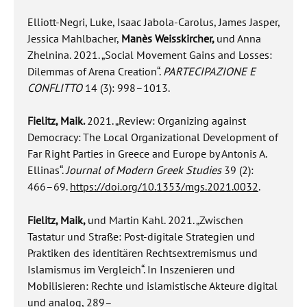
Elliott-Negri, Luke, Isaac Jabola-Carolus, James Jasper,
Jessica Mahlbacher,
Manès Weisskircher,
und Anna
Zhelnina. 2021. „Social Movement Gains and Losses:
Dilemmas of Arena Creation“.
PARTECIPAZIONE E
CONFLITTO
14 (3): 998–1013.
Fielitz, Maik.
2021. „Review: Organizing against
Democracy: The Local Organizational Development of
Far Right Parties in Greece and Europe by Antonis A.
Ellinas“.
Journal of Modern Greek Studies
39 (2):
466–69.
https://doi.org/10.1353/mgs.2021.0032
.
Fielitz, Maik,
und Martin Kahl. 2021. „Zwischen
Tastatur und Straße: Post-digitale Strategien und
Praktiken des identitären Rechtsextremismus und
Islamismus im Vergleich“. In Inszenieren und
Mobilisieren: Rechte und islamistische Akteure digital
und analog, 289–