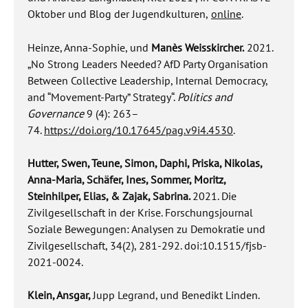
Oktober und Blog der Jugendkulturen,
online
.
Heinze, Anna-Sophie, und
Manès Weisskircher.
2021.
„No Strong Leaders Needed? AfD Party Organisation
Between Collective Leadership, Internal Democracy,
and “Movement-Party” Strategy“.
Politics and
Governance
9 (4): 263–
74.
https://doi.org/10.17645/pag.v9i4.4530
.
Hutter, Swen, Teune, Simon, Daphi, Priska, Nikolas,
Anna-Maria, Schäfer, Ines, Sommer, Moritz,
Steinhilper, Elias, & Zajak, Sabrina.
2021. Die
Zivilgesellschaft in der Krise. Forschungsjournal
Soziale Bewegungen: Analysen zu Demokratie und
Zivilgesellschaft, 34(2), 281-292. doi:10.1515/fjsb-
2021-0024.
Klein, Ansgar,
Jupp Legrand, und Benedikt Linden.