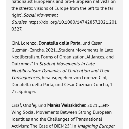
nationalist Europeans and pro-European nativists on
the streets: visions of Europe from the left to the far
right“.
Social Movement
Studies
,
https://doi.org/10.1080/14742837.2021.201
0527
.
Cini, Lorenzo,
Donatella della Porta,
und César
Guzmán-Concha. 2021. „Student Movements in Late
Neoliberalism. Forms of Organization, Alliances, and
Outcomes“. In
Student Movements in Late
Neoliberalism: Dynamics of Contention and Their
Consequences
, herausgegeben von Lorenzo Cini,
Donatella della Porta, und César Guzmán-Concha, 1–
25. Springer.
Císař, Ondřej, und
Manès Weisskircher.
2021. „Left-
Wing Social Movements Between Strong European
Identities and the Challenges of Transnational
Activism: The Case of DiEM25“. In
Imagining Europe: