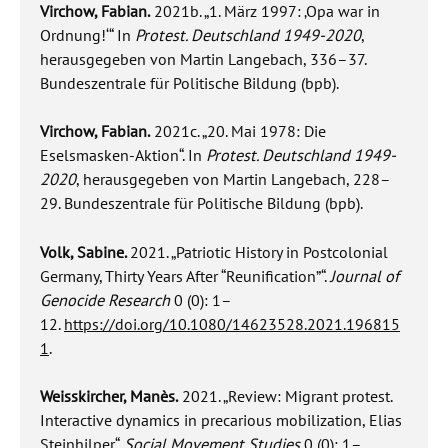
Virchow, Fabian.
2021b. „1. März 1997: ‚Opa war in
Ordnung!‘“ In
Protest. Deutschland 1949-2020
,
herausgegeben von Martin Langebach, 336–37.
Bundeszentrale für Politische Bildung (bpb).
Virchow, Fabian.
2021c. „20. Mai 1978: Die
Eselsmasken-Aktion“. In
Protest. Deutschland 1949-
2020
, herausgegeben von Martin Langebach, 228–
29.
Bundeszentrale für Politische Bildung (bpb).
Volk, Sabine.
2021. „Patriotic History in Postcolonial
Germany, Thirty Years After “Reunification”“.
Journal of
Genocide Research
0 (0): 1–
12.
https://doi.org/10.1080/14623528.2021.196815
1
.
Weisskircher, Manès.
2021. „Review: Migrant protest.
Interactive dynamics in precarious mobilization, Elias
Steinhilper“.
Social Movement Studies
0 (0): 1–