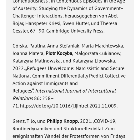
Contentiousness“. In Contentious Episodes in the Age
of Austerity: Studying the Dynamics of Government–
Challenger Interactions, herausgegeben von Abel
Bojar, Hanspeter Kriesi, Swen Hutter, und Theresa
Gessler, 67–90. Cambridge University Press.
Górska, Paulina, Anna Stefaniak, Marta Marchlewska,
Joanna Matera,
Piotr Kocyba
, Małgorzata Łukianow,
Katarzyna Malinowska, und Katarzyna Lipowska.
2022. „Refugees Unwelcome: Narcissistic and Secure
National Commitment Differentially Predict Collective
Action against Immigrants and
Refugees“.
International Journal of Intercultural
Relations
86: 258–
71.
https://doi.org/10.1016/j.ijintrel.2021.11.009
.
Grenz, Tilo, und
Philipp Knopp.
2021. „COVID-19,
Routinedynamiken und Strukturreflexivität. Zum
ereignishaften Wandel der Protestformen von Fridays