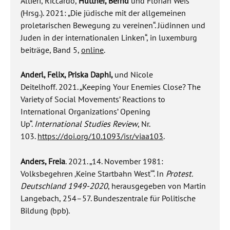
Altieri, Riccardo,
Hüttner, Bernd
und Florian Weis
(Hrsg.). 2021: „Die jüdische mit der allgemeinen
proletarischen Bewegung zu vereinen“. Jüdinnen und
Juden in der internationalen Linken“, in luxemburg
beiträge, Band 5,
online
.
Anderl, Felix, Priska Daphi
,
und Nicole
Deitelhoff.
2021. „Keeping Your Enemies Close? The
Variety of Social Movements’ Reactions to
International Organizations’ Opening
Up“.
International Studies Review
, Nr.
103.
https://doi.org/10.1093/isr/viaa103
.
Anders, Freia
. 2021. „14. November 1981:
Volksbegehren ‚Keine Startbahn West‘“. In
Protest.
Deutschland 1949-2020
, herausgegeben von Martin
Langebach, 254–57. Bundeszentrale für Politische
Bildung (bpb).