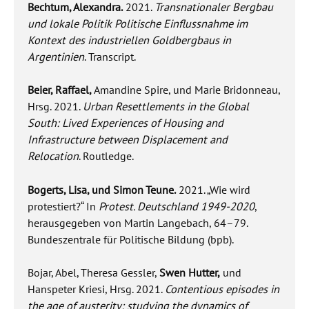
Bechtum, Alexandra.
2021.
Transnationaler Bergbau
und lokale Politik Politische Einflussnahme im
Kontext des industriellen Goldbergbaus in
Argentinien
.
Transcript.
Beier, Raffael,
Amandine Spire, und Marie Bridonneau,
Hrsg. 2021.
Urban Resettlements in the Global
South: Lived Experiences of Housing and
Infrastructure between Displacement and
Relocation
.
Routledge.
Bogerts, Lisa, und Simon Teune.
2021. „Wie wird
protestiert?“ In
Protest. Deutschland 1949-2020
,
herausgegeben von Martin Langebach, 64–79.
Bundeszentrale für Politische Bildung (bpb).
Bojar, Abel, Theresa Gessler,
Swen Hutter,
und
Hanspeter Kriesi, Hrsg. 2021.
Contentious episodes in
the age of austerity: studying the dynamics of