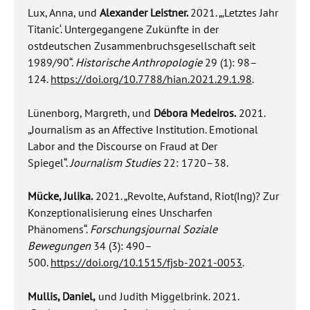
Lux, Anna, und
Alexander Leistner.
2021. „‚Letztes Jahr
Titanic‘. Untergegangene Zukünfte in der
ostdeutschen Zusammenbruchsgesellschaft seit
1989/90“.
Historische Anthropologie
29 (1): 98–
124.
https://doi.org/10.7788/hian.2021.29.1.98
.
Lünenborg, Margreth, und
Débora Medeiros.
2021.
„Journalism as an Affective Institution. Emotional
Labor and the Discourse on Fraud at Der
Spiegel“.
Journalism Studies
22: 1720–38.
Mücke, Julika.
2021. „Revolte, Aufstand, Riot(Ing)? Zur
Konzeptionalisierung eines Unscharfen
Phänomens“.
Forschungsjournal Soziale
Bewegungen
34 (3): 490–
500.
https://doi.org/10.1515/fjsb-2021-0053
.
Mullis, Daniel,
und Judith Miggelbrink. 2021.