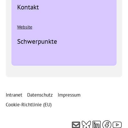
Kontakt
Website
Schwerpunkte
Intranet
Datenschutz
Impressum
Cookie-Richtlinie (EU)
E-Mail
Bluesky
LinkedI
Faceb
You