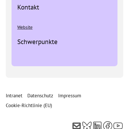
Kontakt
Website
Schwerpunkte
Intranet
Datenschutz
Impressum
Cookie-Richtlinie (EU)
E-Mail
Bluesky
LinkedI
Faceb
You