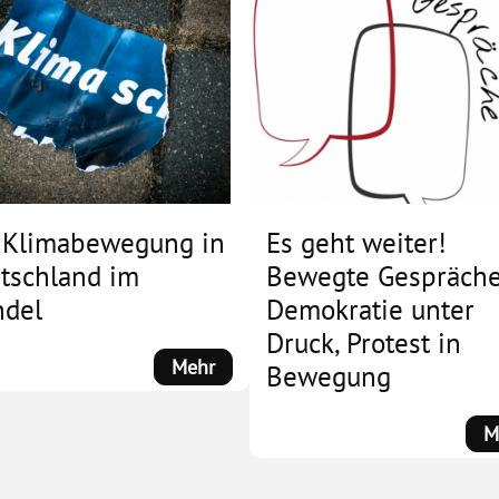
 Klimabewegung in
Es geht weiter!
tschland im
Bewegte Gespräche
del
Demokratie unter
Druck, Protest in
:
Mehr
Bewegung
Die
Klimabewegung
M
in
Deutschland