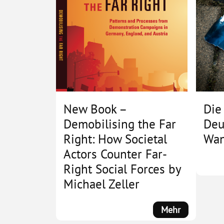
New Book –
Die
Demobilising the Far
Deu
Right: How Societal
Wan
Actors Counter Far-
Right Social Forces by
Michael Zeller
:
Mehr
New