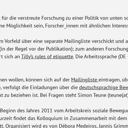
ür die verstreute Forschung zu einer Politik von unten 
eine Möglichkeit sein, Forscher_innen mit ähnlichen Intere
m Vorfeld über eine separate Mailingliste verschickt und 
in der Regel vor der Publikation); zum anderen Forschung
rt sich an
Tilly’s rules of etiquette
. Die Arbeitssprache (DE 
men wollen, können sich auf der
Mailingliste
eintragen, üb
 verfolgt die Einladungen über die
deutschsprachige Bew
xt zu beziehen ist. Bei Fragen steht Simon Teune (teune(at)
it Beginn des Jahres 2011 vom Arbeitskreis soziale Bew
 Zurzeit findet das Kolloquium in Zusammenarbeit mit de
tt. Organisiert wird es von Débora Medeiros, Jannis Grimm