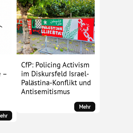
CfP: Policing Activism
 –
im Diskursfeld Israel-
Palästina-Konflikt und
Antisemitismus
:
Mehr
CfP:
:
ehr
Policing
Es
Activism
geht