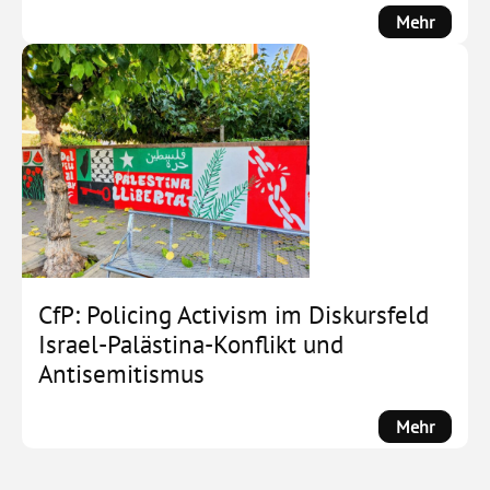
:
Mehr
Es
geht
weiter!
Bewegt
Gesprä
–
Demokr
unter
Druck,
Protest
in
CfP: Policing Activism im Diskursfeld
Beweg
Israel-Palästina-Konflikt und
Antisemitismus
:
Mehr
CfP:
Policin