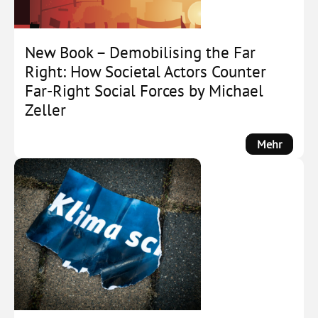
New Book – Demobilising the Far
Right: How Societal Actors Counter
Far-Right Social Forces by Michael
Zeller
:
Mehr
New
Book
–
Demobi
the
Far
Right:
How
Societa
Actors