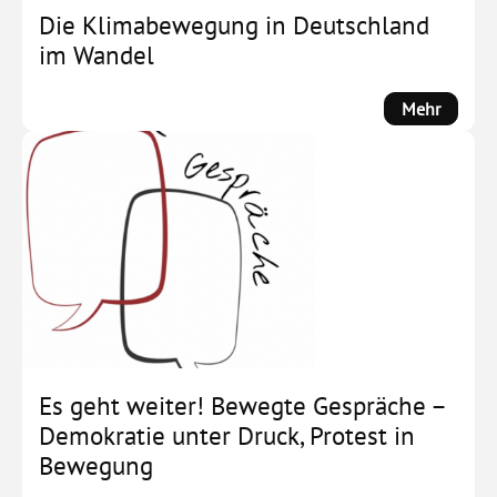
Counte
Die Klimabewegung in Deutschland
Far-
im Wandel
Right
Social
:
Mehr
Forces
Die
by
Klima
Michae
in
Zeller
Deutsc
im
Wandel
Es geht weiter! Bewegte Gespräche –
Demokratie unter Druck, Protest in
Bewegung